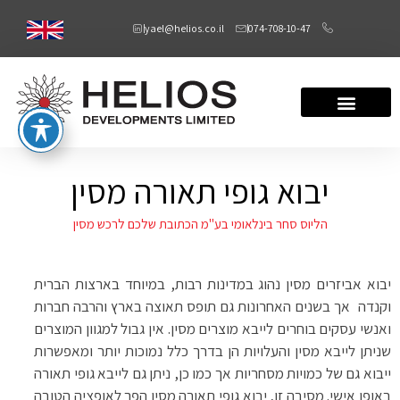
yael@helios.co.il
074-708-10-47
יבוא גופי תאורה מסין
הליוס סחר בינלאומי בע"מ הכתובת שלכם לרכש מסין
יבוא אביזרים מסין נהוג במדינות רבות, במיוחד בארצות הברית
וקנדה
אך בשנים האחרונות גם תופס תאוצה בארץ והרבה חברות
ואנשי עסקים בוחרים לייבא מוצרים מסין. אין גבול למגוון המוצרים
שניתן לייבא מסין והעלויות הן בדרך כלל נמוכות יותר ומאפשרות
ייבוא גם של כמויות מסחריות אך כמו כן, ניתן גם לייבא גופי תאורה
באופן אישי. מסיבה זו, יבוא גופי תאורה מסין הפך לאופציה הטובה