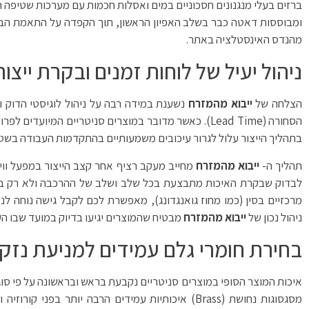
ברזים בעלי מנגנונים חסכוניים במים ואסלות חכמות עם מערכות שטיפה ה
ומבוססות דאטה כבר בשלב האפיון הראשון, תוך הקפדה על התאמת הברגו
מהנדס האינסטלציה באתר.
ניהול יעיל של לוחות זמנים ובקרת ייצו
הצלחה של
ייבוא מהמזרח
נשענת במידה רבה על ניהול לוגיסטי הדוק ו
הסחורה (Lead Time). כאשר מדובר במוצרים סניטריים המיו
בתהליך הייצור עלול לגרור עיכובים משמעותיים בהתקדמות העבודה בשטח
תהליך ה-
ייבוא מהמזרח
מחייב מעקב רציף אחר קצב הייצור במפעל ווידו
לבדוק שבקרת האיכות מתבצעת בכל שלב ושלב של ההרכבה ולא רק בבד
מרכזיים בסין (כמו מחוז גואנגדונג), מאפשרת לכם לקבל גישה נוחה לנמ
ניהול נכון של
ייבוא מהמזרח
מבטיח שהמוצרים יגיעו בדיוק במועד שבו הק
בחירת חומרי גלם עמידים למניעת נזקי
איכות המוצר הסופי במוצרים סניטריים נקבעת בראש ובראשונה על פי סוג
מסגסוגות נחושת (Brass) איכותיות עמידים הרבה יותר 