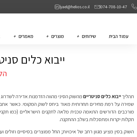
yael@helios.co.il
074-708-10-47
עמוד הבית
שירותים
מוצרים
מאמרים
א
ייבוא כלים סני
הלי
תהליך
ייבוא כלים סניטריים
מהשוק הסיני מהווה הזדמנות אדירה לשדרוג ח
שמירה על רמת מחירים תחרותית מאוד ביחס לשוק המקומי. כאשר אתם
מורכבים הדורשים התאמה טכנית מלאה לתקנים הישראליים (כמו תקני מ
תקלות יקרות ומתסכלות בשלב ההתקנה.
השוק בסין מציע מגוון רחב של איכויות; החל ממוצרים בסיסיים וזולים וע