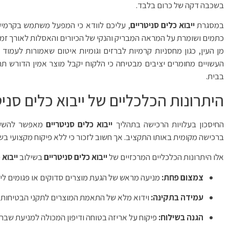
בשכבה דקה של כרום בלבד.
במסגרת
ייבוא כלים סניטריים
כתמים ושומרת על המראה המבריק והנקי של הכיורים והאסלות לאורך זמן.
מן העין, כגון מחסניות קרמיות לברזים וגומיות איטום שאמורות לעמוד
העשויים מחומרים יציבים מבטיחה כי הלקוח יקבל מוצר אמין הדורש תח
בבית.
היתרונות הכלכליים של ייבוא כלים סנ
החיסכון בעלויות הרכישה בתהליך
ייבוא כלים סניטריים
מאפשר להשקיע
ברכישה מקומית באותו התקציב. אך חשוב לזכור כי ללא פיקוח מקצועי בש
אלו היתרונות הכלכליים המרכזיים של
ייבוא כלים סניטריים
בשילוב
ייבוא
צמצום פחת:
מניעה מראש של הגעת מוצרים סדוקים או פגומים לי
עמידה בתקינה:
וידוא מלא של התאמת המוצרים לתקני הבטיחות, 
הגנה בשילוח:
פיקוח על אריזה בטוחה ודיפון המכולה למניעת שברי