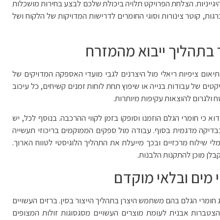
יגייניות. הצלחת הפרויקט תלויה ביכולת שלכם לבצע בחירות מושכלות
ת, קוטר צינורות וסוגי החומרים לדרישות המדויקות של הלקוח ושל
ר בתהליך ייבוא מהמזרח
תיאום ציפיות ריאלי מול היצרנים לגבי מועדי האספקה המדויקים של
עדים לפרויקטים של עבודות בנייה או שיפוץ תחת לוחות זמנים קשיחים, כל עיכוב
 ולגרום להוצאות עקיפות מיותרות.
א כי חומרי הגלם הוזמנו וסופקו בזמן לקווי ההרכבה. בנוסף לכל, יש
יקה מדגמית בסוף. עבודה מול ספקים הממוקמים בריכוזי תעשייה
לי שילוח מרכזיים ובכך מייעלת את התהליך הלוגיסטי לטווח הארוך.
בלן מוכן להתקנות הלבנות.
 מים ובלאי מוקדם
 חומרי הגלם בהם משתמש היצרן בתהליך הייצור בסין. ברזים העשויים
בפני קורוזיה והצטברות אבנית לעומת מוצרים העשויים מסגסוגות זולות המצופים