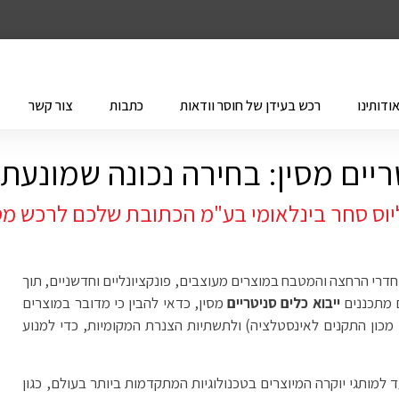
ודותינו
רכש בעידן של חוסר וודאות
כתבות
צור קשר
טריים מסין: בחירה נכונה שמונעת
וס סחר בינלאומי בע"מ הכתובת שלכם לרכש מס
דרי הרחצה והמטבח במוצרים מעוצבים, פונקציונליים וחדשניים, תוך
 מתכננים
ייבוא כלים סניטריים
מסין, כדאי להבין כי מדובר במוצרים
כון התקנים לאינסטלציה) ולתשתיות הצנרת המקומיות, כדי למנוע
ד למותגי יוקרה המיוצרים בטכנולוגיות המתקדמות ביותר בעולם, כגון