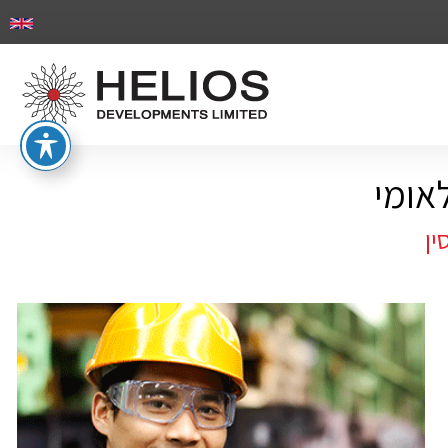
אומי
ין