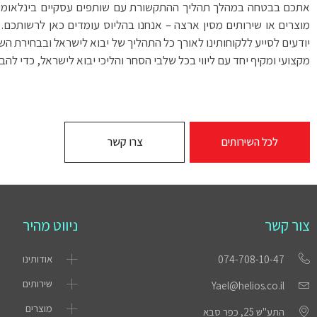
אתכם בבטחה במהלך תהליך ההתקשורת עם שותפים עסקיים בינלאומיים ו
מוצרים או שירותים מסין ארצה – אנחנו בהליוס עומדים כאן לרשותכם. 
יודעים לסייע ללקוחותינו לאורך כל התהליך של יבוא לישראל ובבחירת השו
מקצועי ומקיף יחד עם ליווי בכל שלבי הסחר והליכי יבוא לישראל, כדי ל
לכל השירותים
צרו קשר
צור קשר
ניווט מהיר
אודותינו
074-708-10-47
שירותים
Yael@helios.co.il
מוצרים
התע"ש 25, כפר סבא