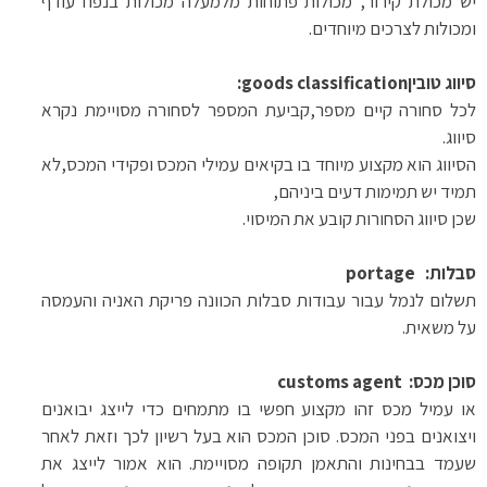
יש מכולת קירור, מכולות פתוחות מלמעלה מכולות בנפח עודף
ומכולות לצרכים מיוחדים
.
סיווג טובין
:goods classification
לכל סחורה קיים מספר,קביעת המספר לסחורה מסויימת נקרא
סיווג
.
הסיווג הוא מקצוע מיוחד בו בקיאים עמילי המכס ופקידי המכס,לא
תמיד יש תמימות דעים ביניהם
,
שכן סיווג הסחורות קובע את המיסוי
.
סבלות
:
portage
תשלום לנמל עבור עבודות סבלות הכוונה פריקת האניה והעמסה
על משאית
.
סוכן מכס
:
customs agent
או עמיל מכס זהו מקצוע חפשי בו מתמחים כדי לייצג יבואנים
ויצואנים בפני המכס
.
סוכן המכס הוא בעל רשיון לכך וזאת לאחר
שעמד בבחינות והתאמן תקופה מסויימת
.
הוא אמור לייצג את