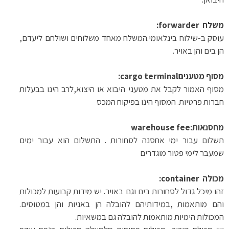
משלח
:forwarder
עוסק ב-שילוח בינלאומי.המשלח מאחד משלוחים ושולחם ליעדם,
הן בים והן באויר
.
מסוף מטענים
:cargo terminal
מסוף האמור לקבל את מטעני היבוא או היצוא,לרב הינו בבעלות
חברות פרטיות. המסוף הינו בפיקוח המכס
מחסנאות
warehouse fee:
תשלום עבור ימי אחסנה לסחורות . התשלום הוא עבור ימים
שמעבר לימי פטור מוגדרים
מכולה
:container
זהו מיכל גדול לסחורות בים וגם באויר. יש מידות קבועות למכולות
והם מותאמות
,
במידותיהם להובלה הן באניות והן במטוסים.
המכולות הימיות מותאמות להובלה גם במשאיות
.