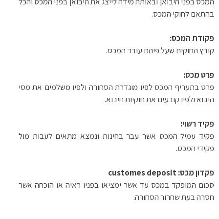
המכס בפני היבואן ובאותה מידה לייצג את היבואן בפני המכס והכל
בהתאם לחוקי המכס
.
פקודת
המכס
:
קובץ החוקים שעל פיהם עובד המכס
.
פרט מכס
:
פרט בתעריף המכס לפיו מוגדרת הסחורה ולפיו משלמים את מסי
היבוא ולפיו קובעים את חוקיות היבוא
.
פקיד רשוי
:
פקיד עמיל המכס אשר עבר בחינות ונמצא מתאים לעבות מול
פקידי המכס
.
פקדון מכס
:
customes deposit
סכום המופקד במכס עד אשר ימציאו בפניו ראיה או הוכחה אשר
חסרה בעת שחרור הסחורה
.