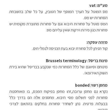
מע"מ
:
vat
מס המוטל על הערך המוסף של הטובין, על כל שלב בהשבחת
הסחורות יש מס
.
המס מוטל על סחורות היבוא וגם על סחורות מתוצרת מקומית.יש
סחורות כגון פירות וירקות שאין עליהם מס
.
מזהה עסקה
:
קוד הניתן לכל סחורת יבוא בעת הכניסה לנמלי הים
.
מינוח בריסל
:
Brussels terminology
מינוחם וסיווגם של כלל הסחורות כפי שנקבע בבריסל שהיא בירת
השוק האירופאי
.
מחסן
רשוי
:
bonded
נקרא גם מחסן ערובה,זהו מחסן בפיקוח המכס, בו מאוחסנות
סחורות לפני תשלום מסי היבוא
.
מחסנים אלה הם בדרך כלל
בבעלות פרטית. נתן לשחרר סחורות בחלקים בהתאם לצרכי
היבואן
.