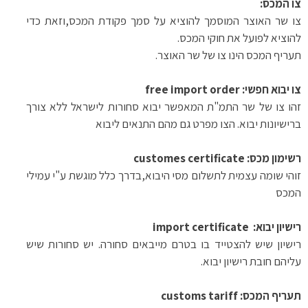
צו המכס
:
צו שר האוצר המוסמך להוציא על סמך פקודת המכס,וזאת כדי
להוציא לפועל את חוקי המכס
.
תעריף המכס הינו צו של שר האוצר
.
צו יבוא חפשי
:
free import order
זהו צו של שר התמ"ת המאפשר יבוא סחורות לישראל ללא צורך
ברישיונות יבוא
.
הצו מפרט גם מהם התנאים ליבוא
רשימון מכס
:
customes certificate
זוהי שומה עצמית לתשלום מסי היבוא,בדרך כלל מוגשת ע"י עמילי
המכס
רישיון יבוא
:
import certificate
רישיון שיש להצטייד בו בטרם מייבאים סחורה. יש סחורות שיש
עליהם חובת רישיון יבוא
.
תעריף
המכס
:
customs tariff