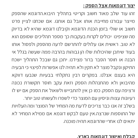
יצור דוגמאות אצל הספק :
זהו עוד שלב מאוד חשוב וקריטי בתהליך היבוא.הדוגמא שהספק
מייצר עבורנו מחייבת אותו אבל גם אותנו. אם שכחנו לציין פרט
חשוב או שולי בזמן הכנת הדוגמא וקיבלנו דוגמא שהיא לא בדיוק
מה שציפינו יכולים לקרות בעקבות כך מספר תהליכים שסופם הוא
לא טוב. ראשית אנו עלולים להתרשם לרעה מהספק ולפסול אותו
בעוד שיתכן שהיכולות שלו הן גבוהות בהרבה ממה שעשה בגלל אי
הבנה או חוסר הסבר ברור מצידנו. יתכן גם שבכל התהליך ישכח
התיקון ונקבל מוצר לא תקין ולא תהיה לנו אפשרות לפיצוי כי הבעיה
היא בעצם אצלנו. במקרים רבין נתקלתי בבעיות שנבעו דווקא
מהיבואן ולא מהתנהלות הספק וזאת עקב חוסר תקשורת נכונה
ורציפה עם הספק. כמו כן אין להתבייש ולשאול את הספק אם יש לו
רעיונות עצות וניסיון עם המוצר כדי לשפרו ולעשותו טוב יותר.
בשלב זה אנו כבר צריכים לדעת מה המחיר של המוצר ומה העלויות
של התוספות שנרצה.אין טעם לבקש דוגמא אם ממילא המחיר לא
יתאים לנו אחרי שהדוגמא תהיה מוכנה.
קבלת ואישור דוגמאות בארץ.