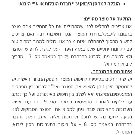
הובלה למחסן היבואן ע"י חברת הובלות או ע"י היבואן
החלטה על מוצר מסויים:
אנו צריכים להחליט לפני שמתחילים את כל התהליך איזה מוצר
ברצוננו לייבא.לבחירת המוצר הנכון חשיבות רבה ואנו צריכים
לחשוב מהסוף להתחלה. איזה מוצר אנו יכולים למכור במחיר טוב
עם יתרונות יחסיים שלנו בארץ היעד -ואז לגשת לחיפוש המוצר
ולא להיפך. ניתן לקרוא בהרחבה על כך במאמר מס. 7 – מדריך
ליבואן המתחיל.
איתור המוצר הנבחר .
יש שתי דרכים בסיסיות לחיפוש המוצר והספק הנבחר. ראשית יש
להתמקד היכן ניתן למצוא את המוצר ואח"כ לברור בין הספקים
המתאימים.המלצתי היא לשלב בין חיפוש באינטרנט ועל כך נכתב
עם לינקים לאתרים מתאימים במאמר מס. 9 יחד עם חיפוש
תערוכות מתאימות שבהן ניתן למצוא את המוצר המבוקש. לפני
נסיעה לתערוכה יש לתכנן ולהתכונן אליה היטב וזאת הוסבר
בהרחבה במאמר מס. 8 – על ביקור בתערוכות בסין ליבואן
המתחיל.