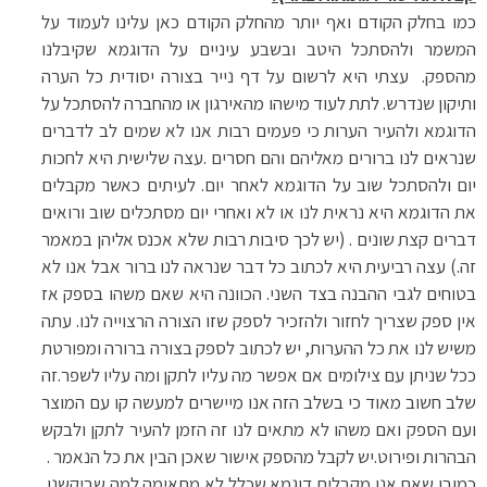
כמו בחלק הקודם ואף יותר מהחלק הקודם כאן עלינו לעמוד על
המשמר ולהסתכל היטב ובשבע עיניים על הדוגמא שקיבלנו
מהספק. עצתי היא לרשום על דף נייר בצורה יסודית כל הערה
ותיקון שנדרש. לתת לעוד מישהו מהאירגון או מהחברה להסתכל על
הדוגמא ולהעיר הערות כי פעמים רבות אנו לא שמים לב לדברים
שנראים לנו ברורים מאליהם והם חסרים .עצה שלישית היא לחכות
יום ולהסתכל שוב על הדוגמא לאחר יום. לעיתים כאשר מקבלים
את הדוגמא היא נראית לנו או לא ואחרי יום מסתכלים שוב ורואים
דברים קצת שונים . (יש לכך סיבות רבות שלא אכנס אליהן במאמר
זה.) עצה רביעית היא לכתוב כל דבר שנראה לנו ברור אבל אנו לא
בטוחים לגבי ההבנה בצד השני. הכוונה היא שאם משהו בספק אז
אין ספק שצריך לחזור ולהזכיר לספק שזו הצורה הרצוייה לנו. עתה
משיש לנו את כל ההערות, יש לכתוב לספק בצורה ברורה ומפורטת
ככל שניתן עם צילומים אם אפשר מה עליו לתקן ומה עליו לשפר.זה
שלב חשוב מאוד כי בשלב הזה אנו מיישרים למעשה קו עם המוצר
ועם הספק ואם משהו לא מתאים לנו זה הזמן להעיר לתקן ולבקש
הבהרות ופירוט.יש לקבל מהספק אישור שאכן הבין את כל הנאמר .
כמובן שאם אנו מקבלים דוגמא שכלל לא מתאימה למה שביקשנו,