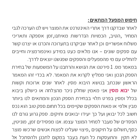
חיפוש המפעל המתאים :
לאחר שבדקנו דרך אתרי האינטרנט את המוצר ויש לנו הערכה לגבי
המחיר ,הטיב, הכמויות הנדרשות מאיתנו,זמן אספקה ותאריכי
משלוח אפשריים וכן לאחר שביקרנו בתערוכה והכרנו או יצרנו קשר
עם ספקים שונים – אנו מלאים כעט במידע ואינפורמציה וחייבים
להחליט עם מי מהמפעלים והספקים שפגשנו יוצאים לדרך.
במאמר מס. 1 פירטנו את הנושא והרחבנו על המשמעות של בחירת
הספק הנכון ואני ממליץ לקרוא את המאמר. לא בכדי זהו המאמר
הראשון שנכתב בנושא היבוא מסין. לאחר שנים ארוכות וקשות
של
יבוא מסין
אני מאמין שחלק ניכר מהצלחה או כישלון ביבוא
בכלל ומסין בפרט תלוי בבחירת הספק הנכון והמתאים לנו ביותר
מבין אלפי או מאות הספקים שקיימים בכל תחום.ספק טוב הוא נכס
חשוב לכל יבואן ועל כך יעידו יבואנים ותיקים. ספק גרוע גורם לנו
הפסדים של מעבר למחיר המוצר עצמו. אנו מפסידים זמן, מוניטין,
כסף,תשלום על תיקונים ,פיצוי שעלינו לפצות אנשים שרכשו מוצר
לא תקין והתעסקות כל העת בעבר במקום לתכנן ולהסתכל אל