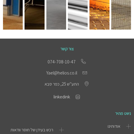
צור קשר
074-708-10-47
Yael@helios.co.il
התע"ש 25, כפר סבא
linkedink
ניווט מהיר
אודותינו
רכש בעידן של חוסר וודאות