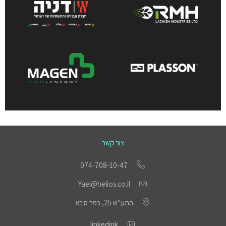
צור קשר
074-708-10-47
Yael@helios.co.il
התע"ש 25, כפר סבא
linkedink