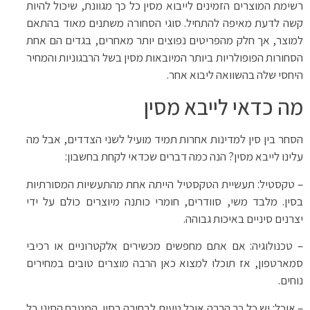
רשימת המוצרים הזמינים לייבוא מסין כל כך מגוונת, שיכול להיות
קשה לדעת מאיפה להתחיל. סוגי הסחורה משתנים מאוד בהתאם
למוצר, אך חלק מהפריטים נפוצים יותר מאחרים, בגדים הם אחת
הסחורות הפופולריות ביותר המיובאות מסין בשל הרבגוניות והמחיר
היחסי שלה בהשוואה ליבוא אחר.
מה כדאי לייבא מסין
הסחר בין סין למדינות אחרות תמיד מועיל לשני הצדדים, אבל מה
עלינו לייבא מסין? הנה כמה דברים שכדאי לקחת בחשבון:
– טקסטיל: תעשיית הטקסטיל הייתה אחת מהתעשיות המסורתיות
בסין. מלבד משי, סוודרים, חומרי כותנה מיוצרים כולם על ידי
יצרנים סיניים באיכות גבוהה.
– טכנולוגיה: אם אתם מחפשים מכשירים אלקטרוניים או רכיבי
סמארטפון, אז תוכלו למצוא כאן הרבה מוצרים טובים במחירים
נוחים.
– אוכל: יש כל כך הרבה אוכל טעים לבחירה בסין. המטבח הסיני כל