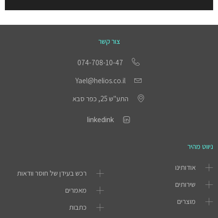
צור קשר
074-708-10-47
Yael@helios.co.il
התע"ש 25, כפר סבא
linkedink
ניווט מהיר
אודותינו
רכש בעידן של חוסר וודאות
שירותים
מאמרים
מוצרים
כתבות