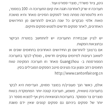
גינון, ציוד משרדי, מוצרי ספורט ועוד.
תערוכה זו שרק לאחרונה חגגה את קיום התערוכה ה- 100 במספר,
היא פלטפורמה מפתה מאד לספקים הסיניים מאחר והיא מושכת
מאות אלפי מבקרים כל שנה הבאים להתרשם מן החידושים
האחרונים, לאתר ספקים חדשים ולפגוש ספקים ותיקים.
יש לציין שבבחירת התערוכה יש להתחשב במטרת הביקור
ובתוצאות המקוות.
אם ברצונך להתרשם מן החידושים האחרונים בתחומים שונים או
לשאוב רעיונות למיזמים עסקיים חדשים , מומלץ לבקר בתערוכה
המפורסמת ב-
Guangzhou
מאחר וזו תערוכה המקיפה טווח
תחומים רחב ומגוון ובה מציגים מיטב הספקים המובילים בסין.
http://www.cantonfair.org.cn
אולם, כאשר הנך מעוניין/ת במוצר מסוים, העדיפות היא לבקר
בתערוכה נושאית, משמע, תערוכה קטנה יותר המתמקדת בטווח
מוצרים צר וממוקד. בתערוכות הנושאיות ניתן אף למצוא מספר רב
יותר של ספקים ביניהם גם ספקים קטנים שאין ידם משגת