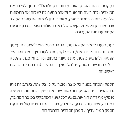
במקרים בהם הספק אינו מצויד בקטלוג/
CD
, ניתן לצלם את
המוצרים ולחזור עם התמונות ולאחר התערוכה לשלוח את התמונות
של המוצרים הנבחרים לספק, מאידך ניתן לרשום את מספר המוצר
או תיאורו מן הספק ולבקש שישלח את תמונות המוצר בצרוף הצעת
המחיר עם תום התערוכה.
כעת הגענו לשלב המשא ומתן. הנוהג הרגיל הוא להציג את עצמך
ואת החברה אותה את/ה מייצג/ת, את לקוחותיך, את הפרופיל
העסקי, ולהדגיש כשניתן את ניסיונך בתחום וכיו"ב על מנת שהספק
יוכל להתרשם. הספק יתנהל מולך בהמשך גם בהתאם לרושם
ראשוני זה.
הספק יתמחר בפניך כל מוצר ומוצר על פי בקשתך. בשלב זה ניתן
גם להציג בפני הספק דוגמאות שהבאת עימך לתמחור. בפגישה
מומלץ אף לתת הוראות בנוגע לכל שינוי המתבקש במוצר המדובר,
באם זה, שינוי גודל, צבע, שינוי בעיצוב… הסבר פנים מול פנים עם
הספק תמיד עדיף על מתן הסברים בהתכתבות.