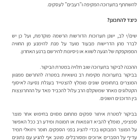
להשתתף בתערוכה המקיפה ו"רעבים" לעסקים.
כיצד להתכונן?
שים/י לב, ישנן תערוכות הדורשות הרשמה מוקדמת, ועל כן יש
לברר מהן הדרישות מבעוד מועד על מנת להימנע מן החוויה
המפוקפקת של הגעה לשווא או ניסיונות להירשם ברגע האחרון.
ההכנה לביקור בתערוכה שוב תלויה במטרת הביקור.
בביקור בתערוכות מקיפות רב נושאיות במטרה להתרשם ממגוון
המוצרים בתחומים שונים מומלץ להצטייד בעגלת נסיעה לאיסוף
הקטלוגים מאחר שמשקלם הרב עלול להכביד מאד על ההתרוצצות
בין הדוכנים השונים.
בביקור למטרת איתור ספקים מתחום מסוים בחיפוש אחר מוצר
ספציפי, מומלץ להביא דוגמאות או תמונות ומידע רב ככל האפשר
על המוצר המבוקש בכדי להציג בפני הספקים. חומר ויזואלי תמיד
עדיף על הסברים ארוכים ומסורבלים. מוטב אף להגיע עם נתונים