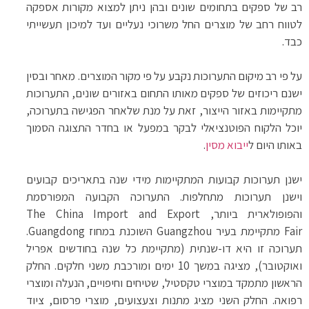
רב של ספקים בתחומים שונים ובהן ניתן למצוא מקורות אספקה
לטווח רחב של מוצרים החל משרוכי נעליים ועד למיכון תעשייתי
כבד.
על פי רב מיקום התערוכות נקבע על פי מקור המוצרים. מאחר ובסין
ישנם ריכוזים של ספקים מאותו התחום באזורים שונים, התערוכות
מתקיימות באזור הייצור, זאת על מנת שלאחר הפגישה בתערוכה,
יוכל הלקוח הפוטנציאלי לבקר במפעל או בחדר התצוגה הסמוך
באותו היום ל
ייבוא מסין
.
ישנן תערוכות קבועות המתקיימות מידי שנה בתאריכים קבועים
וישנן תערוכות מתחלפות. התערוכה הקבועה המפורסמת
והפופולארית ביותר,
The China Import and Export
Fair
מתקיימת בעיר
Guangzhou
השוכנת במחוז
Guangdong
.
תערוכה זו היא דו-שנתית (מתקיימת כל שנה בחודשים אפריל
ואוקטובר), מציגה במשך 10 ימים ומורכבת משני חלקים. החלק
הראשון מתמקד במוצרי טקסטיל, שטיחים וחיפויים, הנעלה ומוצרי
רפואה. החלק השני מציג מתנות וצעצועים, מוצרי פרסום, ציוד